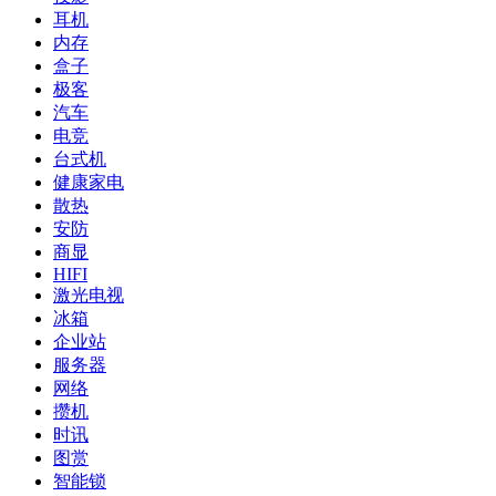
耳机
内存
盒子
极客
汽车
电竞
台式机
健康家电
散热
安防
商显
HIFI
激光电视
冰箱
企业站
服务器
网络
攒机
时讯
图赏
智能锁