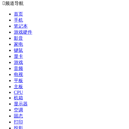

频道导航
首页
手机
笔记本
游戏硬件
影音
家电
键鼠
显卡
游戏
音频
电视
平板
主板
CPU
机箱
显示器
空调
固态
打印
投影