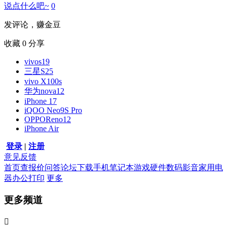
说点什么吧~
0
发评论，赚金豆
收藏
0
分享
vivos19
三星S25
vivo X100s
华为nova12
iPhone 17
iQOO Neo9S Pro
OPPOReno12
iPhone Air
登录
|
注册
意见反馈
首页
查报价
问答
论坛
下载
手机
笔记本
游戏硬件
数码影音
家用电
器
办公打印
更多
更多频道
